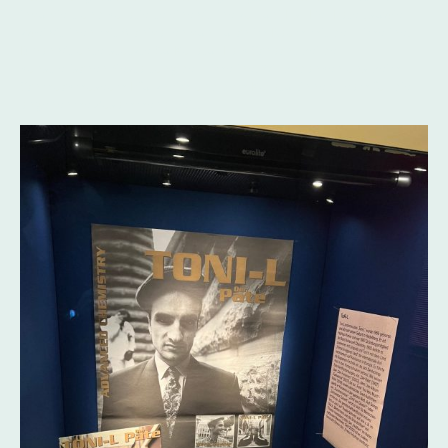
involviert und kuratierte eine Vitrine zu Toni-L's "Der Pate", sowie
zwei Vitrinen mit Archivalien von Torch im Raum mit der Timeline.
Bryan Vit unterstützte Co-Kurator Falk Schacht bei der
künstlerischen Gestaltung der Timeline. Wir bedanken uns beim
Schmuckmuseum Pforzheim und dem Kurator:innen-Team für die
angenehme Zusammenarbeit.