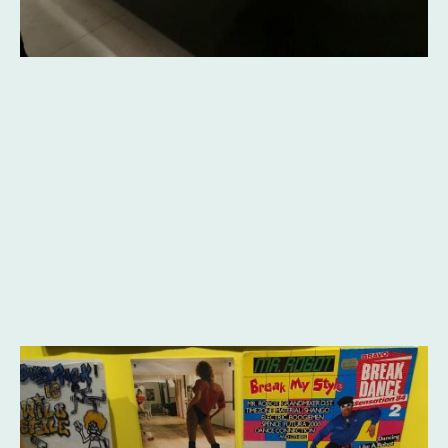
Aufbau der Hip-Hop Vitrine
(Foto Credits: Badisches Landesmuseum)
Die kulturgeschichtliche Ausstellung "Die 80er - Sie sind wieder da!",
die vom 17. Juni 2023 bis zum 25. Februar 2024 im Schloss Karlsruhe
zu sehen war, beinhaltete auch eine Vitrine zu Hip-Hop. Die Leiterin
des Referates Volkskunde des Badischen Landesmuseums, Brigitte
Heck, lud Frederik Hahn ein, im Rahmen der 80er-Ausstellung als
Gastkurator zu wirken. Dabei gestaltete er aus Materialen seiner
Sammlung, sowie einzelnen Archivalien von Detlef Rick alias "Rick
Ski" (LSD) und Moe Habli alias "Moe Rockz" eine Vitrine, die sich
inhaltlich mit den Anfängen von Hip-Hop in Deutschland, vor allem
der sogenannten "Breakdance Sensation" (1983/1984), beschäftigte.
Ganz nach dem Credo "Form Follows Function" stach die Vitrine als
überdimensionale Kassette in der Ausstellung hervor.