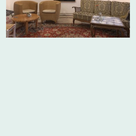
(Foto Credits: FHI)
Auszug aus dem Bericht in der Studierendenzeitung
Ruprecht:
Die Ausstellung läuft im Rahmen eines größeren Projekts, der
Etablierung des Heidelberger Hip Hop-Archivs, erklärt Bryan Vit,
der als Kurator agierte: „Die Exponate werden am Ende der
Ausstellung mit anderen Sachen dem Stadtarchiv gegeben. Sie
werden katalogisiert, archiviert und verschlagwortet.“ Wie
bereits in anderen Artikeln besprochen, wolle man ein Hip Hop
Museum lancieren. Ferner hoffe man, dass in Zukunft auch eine
Forschungs- und Bildungsinstitution eröffnet werde, in der Hip
Hop geforscht und gelehrt würde, mit einem Lehrstuhl und
eigenen Professorinnen und Professoren: „Wir stellen uns ein
Zentrum vor, das ist die Vision.“
Vit ist selbst Doktorand der Sprachwissenschaften und schreibt
seine Doktorarbeit in Hip Hop: In dieser Art ein Novum wie er