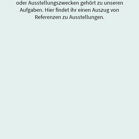
oder Ausstellungszwecken gehört zu unseren
Aufgaben. Hier findet ihr einen Auszug von
Referenzen zu Ausstellungen.
Oktober 2025-Februar 2026
"Inspirationen"
im Völkerkundemuseum,
Heidelberg
Was entfachte das Hip Hop Feuer in Heidelberg?
Dieser Frage sind wir im Rahmen der Hip Hop Kulturtage auf den
Grund gegangen. Und zwar in einer künstlerisch-kreativen Weise mit
den Protagonist:innen der ersten Hip Hop Generation selbst.
Entstanden ist die Ausstellung „Inspirationen“, ein Raum als
Hommage, gewidmet den musikalischen, literarischen und
gestalterischen Vorbildern und dem, was sie alle verbindet: dem