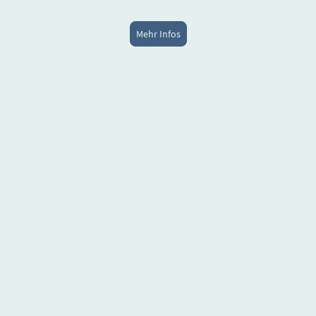
(Foto Credits: FHI)
Mehr Infos
April-Juni
2025
Vitrinen
in der Ausstellung
"Stories of Hip Hop" im
Schmuckmuseum, Pforzheim
Von April bis Juni 2025 wurde im Schmuckmuseum Pforzheim die
Ausstellung "Stories of Hip Hop" gezeigt. Das FHI war beratend