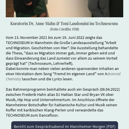
Kuratorin Dr. Anne Mahn & Toni Landomini im Technoseum
(Foto Credits: FHI)
Vom 13. November 2021 bis zum 19. Juni 2022 zeigte das
TECHNOSEUM in Mannheim die Große Landesausstellung "Arbeit
und Migration. Geschichten von Hier". Die Ausstellung behandelte
die These, "dass es Migration immer gab, immer geben wird und
dass Einwanderung das Land zumeist vor allem zu seinem Vorteil
geprägt hat" (Technoseum, Lehrerheft).
Dabei konnte man neben vielen anderen spannenden Inhalten an
einer Hörstation dem Song "Fremd im eigenen Land" von A
dvanced
Chemistry
lauschen und die Lyrics lesen.
Das Rahmenprogramm beinhaltete auch ein Gespräch (06.04.2022)
zwischen Frederik Hahn alias DJ Haitian Star und Bryan Vit über
Musik, Hip Hop und Unternehmertum. Im Anschluss öffnete der
Mannheimer Botschafter für haitianische Kultur und Musik seinen
Koffer mit karibischen Klang-Perlen und verwandelte das
TECHNOSEUM zum Dancefloor.
Bericht zum Gesprächsabend im Mannheimer Morgen (PDF)