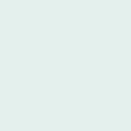
Zum 25 jährigen Jubiläum des Heidelberger Hip-Hop
Labels 360° Records fand vom 25.5. bis zum 7.6.2019
eine kleine Ausstellung im Café Leitstelle in
Heidelberg statt. Das Label von Torch und Toni-L gilt
als eines der dienstältesten Deutschlands. Das Ziel
der Ausstellung war es, der Öffent-lichkeit einen
Einblick in die Ursprünge, Geschichte und
Vielfältigkeit des Heidelberger Hip-Hop zu geben und
einen Raum zu schaffen zum Aus-tausch von Ideen
über die Zukunft der Kultur. Mit der Ausstellung
wurde erstmals das kulturelle Erbe von Hip-Hop als
wichtiger Bestandteil der Stadtgeschichte anerkannt
und führte letztendlich zur Unterzeichnung des
Depositalvertrags zwischen Frederik Hahn und dem
Stadtarchiv und damit zur Gründung des Hip-Hop
Archivs.
Die Ausstellung zeigte Shirts, Jam-Plakate und
Tonträger aus drei Jahrzehnten und wurde von einem
Rahmenprogramm begleitet. Dabei fand auch die