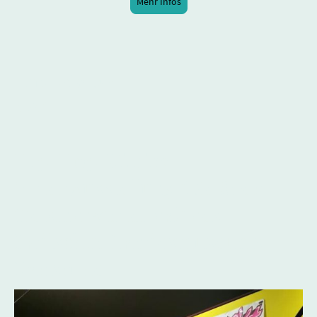
Mehr Infos
Juni-Februar
2024
Hip-Hop-Vitrine
in der Ausstellung "Die 80er -
Sie sind wieder da!" des
Badischen Landesmuseums,
Karlsruhe