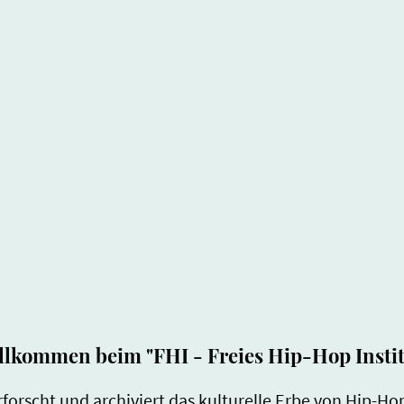
Bildung
Forschung
Archiv
Events
Medien
llkommen beim "FHI - Freies Hip-Hop Instit
erforscht und archiviert das kulturelle Erbe von Hip-