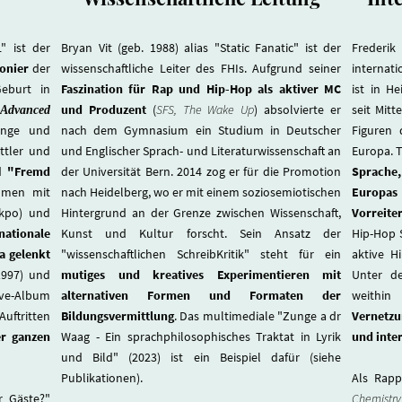
" ist der
Bryan Vit (geb. 1988) alias "Static Fanatic" ist der
Frederik
onier
der
wissenschaftliche Leiter des FHIs. Aufgrund seiner
internati
eburt in
Faszination für Rap und Hip-Hop als aktiver MC
ist in H
und Produzent
(
SFS, The Wake Up
) absolvierte er
seit Mitt
Advanced
ange und
nach dem Gymnasium ein Studium in Deutscher
Figuren 
ittler und
und Englischer Sprach- und Literaturwissenschaft an
Europa. 
ed
"Fremd
der Universität Bern. 2014 zog er für die Promotion
Sprache,
mmen mit
nach Heidelberg, wo er mit einem soziosemiotischen
Europas
akpo) und
Hintergrund an der Grenze zwischen Wissenschaft,
Vorreiter
nationale
Kunst und Kultur forscht. Sein Ansatz der
Hip-Hop 
a gelenkt
"wissenschaftlichen SchreibKritik" steht für ein
aktive H
1997) und
mutiges und kreatives Experimentieren mit
Unter de
e-Album
alternativen Formen und Formaten der
weithi
Auftritten
Bildungsvermittlung
. Das multimediale "Zunge a dr
Vernetzu
r ganzen
Waag - Ein sprachphilosophisches Traktat in Lyrik
und inte
und Bild" (2023) ist ein Beispiel dafür (siehe
Publikationen).
Als Rapp
r Gäste?"
Chemistry