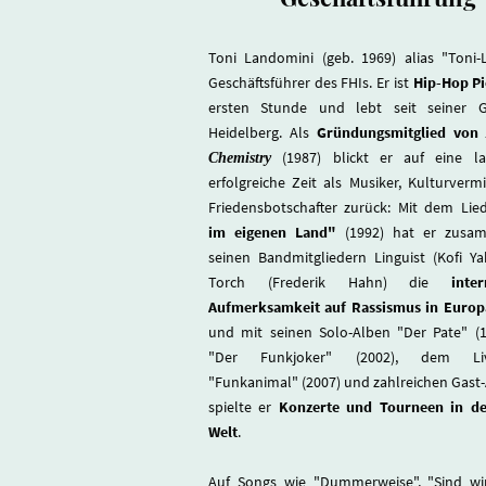
Toni Landomini (geb. 1969) alias "Toni-L
Geschäftsführer des FHIs. Er ist
Hip-Hop Pi
ersten Stunde und lebt seit seiner G
Heidelberg. Als
Gründungsmitglied von
(1987) blickt er auf eine l
Chemistry
erfolgreiche Zeit als Musiker, Kulturverm
Friedensbotschafter zurück: Mit dem Li
im eigenen Land"
(1992) hat er zusa
seinen Bandmitgliedern Linguist (Kofi Y
Torch (Frederik Hahn) die
inter
Aufmerksamkeit auf Rassismus in Europ
und mit seinen Solo-Alben "Der Pate" (
"Der Funkjoker" (2002), dem Liv
"Funkanimal" (2007) und zahlreichen Gast-
spielte er
Konzerte und Tourneen in de
Welt
.
Auf Songs wie "Dummerweise", "Sind wi