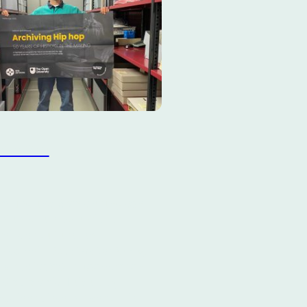
vieren
mlung und Archivierung von
en ist ein essentieller
eil der kulturellen
isarbeit. Das
Hip-Hop Archiv
,
wir seit 2020 in Kooperation
Stadtarchiv Heidelberg
n, dient diesem Zweck.
Hier