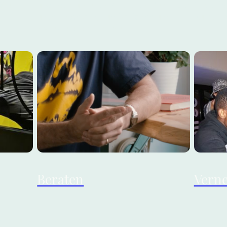
täten
und nach unseren Prinzipien. Mehr über
findet i
unseren Ansatz, Publikationen und
Kulturer
Projekte erfahrt ihr
hier
.
Beraten
Vern
nstaltung
Ihr habt Fragen zur Geschichte, plant
"Move as