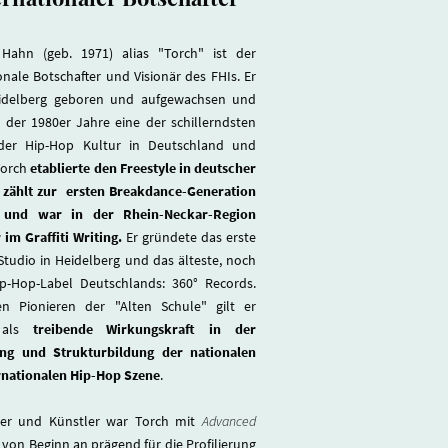
 Hahn (geb. 1971) alias "Torch" ist der
onale Botschafter und Visionär des FHIs. Er
eidelberg geboren und aufgewachsen und
e der 1980er Jahre eine der schillerndsten
der Hip-Hop Kultur in Deutschland und
Torch
etablierte den Freestyle in deutscher
 zählt zur ersten Breakdance-Generation
 und war in der Rhein-Neckar-Region
 im Graffiti Writing.
Er gründete das erste
Studio in Heidelberg und das älteste, noch
ip-Hop-Label Deutschlands: 360° Records.
n Pionieren der "Alten Schule" gilt er
n als
treibende Wirkungskraft in der
ng und Strukturbildung der nationalen
rnationalen Hip-Hop Szene
.
er und Künstler war Torch mit
Advanced
von Beginn an prägend für die Profilierung