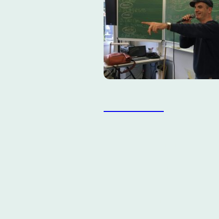
Vermitteln
Die Pflege des kulturellen Erbe
Hip-Hop beinhaltet die Vermitt
Wissen, Können und Werten an
nächsten Generationen - eine M
die wir seit Jahrzehnten mit He
verfolgen. Warum wir Hip-Hop 
kulturelle Bildung
verstehen und