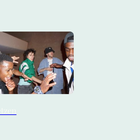
hr Informationen über das
be und die Archiv-Arbeit.
etzen
 a team, never move alone"