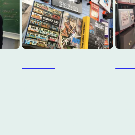
Forschen
Archi
s von
Hip-Hop ist seit längerer Zeit ein
Die Sam
lung von
spannendes Forschungsobjekt, sodass
Dokument
 die
sich an den Unis mittlerweile die
Hip-
Bestandt
ission,
Hop Studies
etabliert haben. Mit der
Gedächtn
rzblut
Gründung des
Freien Hip-Hop Instituts
welches 
auch als
nehmen wir das Erforschen unserer
mit dem 
 wie wir
Kultur in die eigene Hand, unabhängig
aufbaue