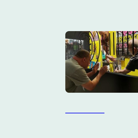
diese von Schulen bis Universi
umsetzen, entdeckt ihr
hier
.
Kuratieren
Ihr seid an einer Hip-Hop Vera