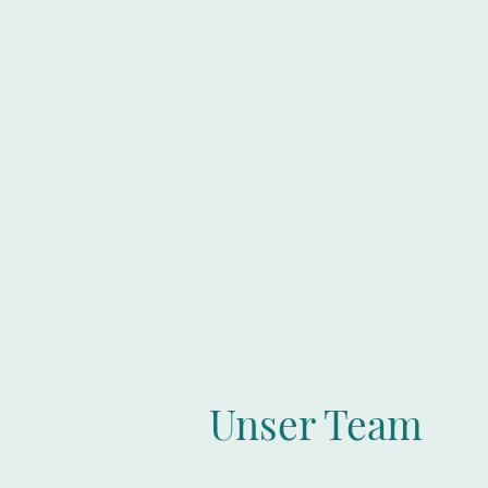
interessiert und braucht Unter
beim Programm oder der Konz
des Inhalts, z.B. einer Jam, Ko
oder Ausstellung? Wir kuratier
für euch. Referenzen zu Ausste
findet ihr
hier
.
Unser Team