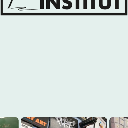
Was wir tun
e a Hop, you gotta hop up and do it!"
- KRS-One & Marley Marl (